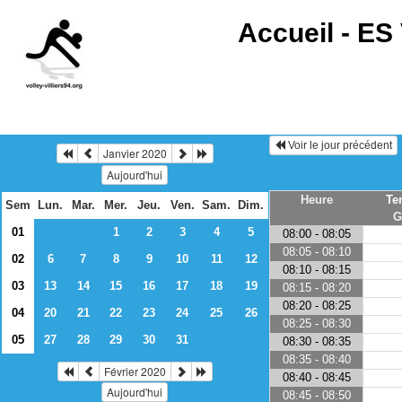
Accueil -
ES 
Voir le jour précédent
Janvier 2020
Aujourd'hui
Heure
Te
Sem
Lun.
Mar.
Mer.
Jeu.
Ven.
Sam.
Dim.
G
01
1
2
3
4
5
08:00 - 08:05
08:05 - 08:10
02
6
7
8
9
10
11
12
08:10 - 08:15
03
13
14
15
16
17
18
19
08:15 - 08:20
08:20 - 08:25
04
20
21
22
23
24
25
26
08:25 - 08:30
05
27
28
29
30
31
08:30 - 08:35
08:35 - 08:40
Février 2020
08:40 - 08:45
Aujourd'hui
08:45 - 08:50