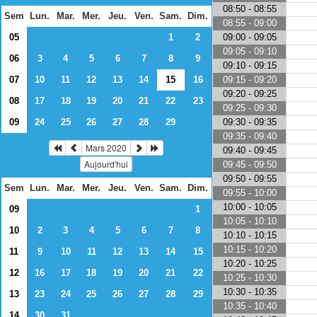
08:50 - 08:55
Sem
Lun.
Mar.
Mer.
Jeu.
Ven.
Sam.
Dim.
08:55 - 09:00
09:00 - 09:05
05
1
2
09:05 - 09:10
06
3
4
5
6
7
8
9
09:10 - 09:15
09:15 - 09:20
07
10
11
12
13
14
15
16
09:20 - 09:25
08
17
18
19
20
21
22
23
09:25 - 09:30
09:30 - 09:35
09
24
25
26
27
28
29
09:35 - 09:40
Mars 2020
09:40 - 09:45
Aujourd'hui
09:45 - 09:50
09:50 - 09:55
Sem
Lun.
Mar.
Mer.
Jeu.
Ven.
Sam.
Dim.
09:55 - 10:00
10:00 - 10:05
09
1
10:05 - 10:10
10
2
3
4
5
6
7
8
10:10 - 10:15
10:15 - 10:20
11
9
10
11
12
13
14
15
10:20 - 10:25
12
16
17
18
19
20
21
22
10:25 - 10:30
10:30 - 10:35
13
23
24
25
26
27
28
29
10:35 - 10:40
14
30
31