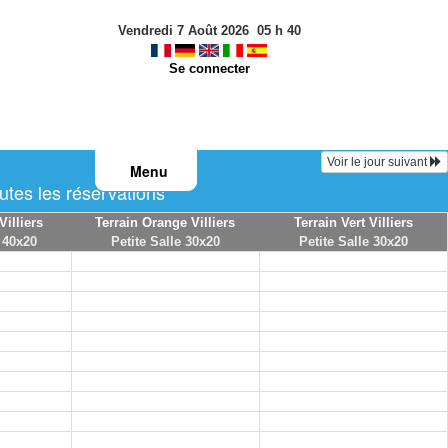
Vendredi 7 Août 2026
05
h
40
Se connecter
Voir le jour suivant
Menu
tes les réservations
Villiers
Terrain Orange Villiers
Terrain Vert Villiers
 40x20
Petite Salle 30x20
Petite Salle 30x20