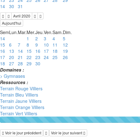
13
23
24
25
26
27
28
29
14
30
31
Avril 2020
Aujourd'hui
Sem
Lun.
Mar.
Mer.
Jeu.
Ven.
Sam.
Dim.
14
1
2
3
4
5
15
6
7
8
9
10
11
12
16
13
14
15
16
17
18
19
17
20
21
22
23
24
25
26
18
27
28
29
30
Domaines :
> Gymnases
Ressources :
Terrain Rouge Villiers
Terrain Bleu Villiers
Terrain Jaune Villiers
Terrain Orange Villiers
Terrain Vert Villiers
Voir le jour précédent
Voir le jour suivant