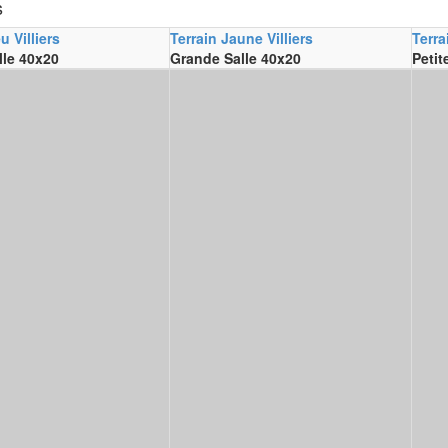
s
u Villiers
Terrain Jaune Villiers
Terra
lle 40x20
Grande Salle 40x20
Petit