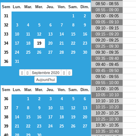
08:50 - 08:55
Sem
Lun.
Mar.
Mer.
Jeu.
Ven.
Sam.
Dim.
08:55 - 09:00
09:00 - 09:05
31
1
2
09:05 - 09:10
32
3
4
5
6
7
8
9
09:10 - 09:15
09:15 - 09:20
33
10
11
12
13
14
15
16
09:20 - 09:25
34
17
18
19
20
21
22
23
09:25 - 09:30
09:30 - 09:35
35
24
25
26
27
28
29
30
09:35 - 09:40
36
31
09:40 - 09:45
09:45 - 09:50
Septembre 2020
09:50 - 09:55
Aujourd'hui
09:55 - 10:00
10:00 - 10:05
Sem
Lun.
Mar.
Mer.
Jeu.
Ven.
Sam.
Dim.
10:05 - 10:10
36
1
2
3
4
5
6
10:10 - 10:15
10:15 - 10:20
37
7
8
9
10
11
12
13
10:20 - 10:25
38
14
15
16
17
18
19
20
10:25 - 10:30
10:30 - 10:35
39
21
22
23
24
25
26
27
10:35 - 10:40
40
28
29
30