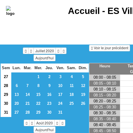
Accueil -
ES Vil
Voir le jour précédent
Juillet 2020
Aujourd'hui
Heure
Te
Sem
Lun.
Mar.
Mer.
Jeu.
Ven.
Sam.
Dim.
G
27
1
2
3
4
5
08:00 - 08:05
08:05 - 08:10
28
6
7
8
9
10
11
12
08:10 - 08:15
29
13
14
15
16
17
18
19
08:15 - 08:20
08:20 - 08:25
30
20
21
22
23
24
25
26
08:25 - 08:30
31
27
28
29
30
31
08:30 - 08:35
08:35 - 08:40
Août 2020
08:40 - 08:45
Aujourd'hui
08:45 - 08:50