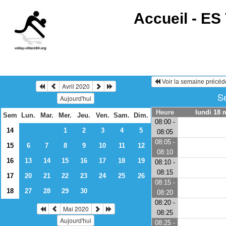
Accueil -
ES 
Voir la semaine précéd
Avril 2020
Se
Aujourd'hui
Heure
lundi 18 
Sem
Lun.
Mar.
Mer.
Jeu.
Ven.
Sam.
Dim.
08:00 -
14
1
2
3
4
5
08:05
08:05 -
15
6
7
8
9
10
11
12
08:10
16
13
14
15
16
17
18
19
08:10 -
08:15
17
20
21
22
23
24
25
26
08:15 -
18
27
28
29
30
08:20
08:20 -
Mai 2020
08:25
Aujourd'hui
08:25 -