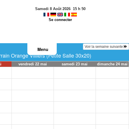
Samedi 8 Août 2026
15
h
50
Se connecter
Voir la semaine suivante
Menu
in Orange Villiers (Petite Salle 30x20)
i
vendredi 22 mai
samedi 23 mai
dimanche 24 mai