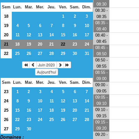
08:30
Sem
Lun.
Mar.
Mer.
Jeu.
Ven.
Sam.
Dim.
08:30 -
18
1
2
3
08:35
08:35 -
19
4
5
6
7
8
9
10
08:40
20
11
12
13
14
15
16
17
08:40 -
08:45
21
18
19
20
21
23
24
22
08:45 -
22
25
26
27
28
29
30
31
08:50
08:50 -
Juin 2020
08:55
Aujourd'hui
08:55 -
09:00
Sem
Lun.
Mar.
Mer.
Jeu.
Ven.
Sam.
Dim.
09:00 -
09:05
23
1
2
3
4
5
6
7
09:05 -
24
8
9
10
11
12
13
14
09:10
09:10 -
25
15
16
17
18
19
20
21
09:15
26
22
23
24
25
26
27
28
09:15 -
09:20
27
29
30
09:20 -
Domaines :