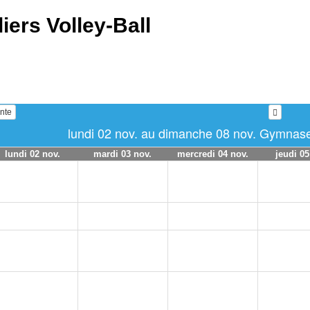
liers Volley-Ball
nte
lundi 02 nov. au dimanche 08 nov. Gymnase
lundi 02 nov.
mardi 03 nov.
mercredi 04 nov.
jeudi 05