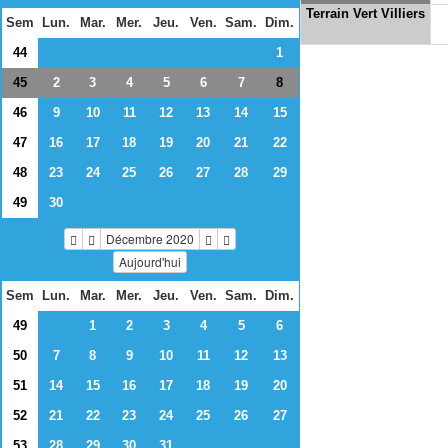
Terrain Vert Villiers
Sem
Lun.
Mar.
Mer.
Jeu.
Ven.
Sam.
Dim.
44
1
45
2
3
4
5
6
7
8
46
9
10
11
12
13
14
15
47
16
17
18
19
20
21
22
48
23
24
25
26
27
28
29
49
30
Décembre 2020
Aujourd'hui
Sem
Lun.
Mar.
Mer.
Jeu.
Ven.
Sam.
Dim.
49
1
2
3
4
5
6
50
7
8
9
10
11
12
13
51
14
15
16
17
18
19
20
52
21
22
23
24
25
26
27
53
28
29
30
31