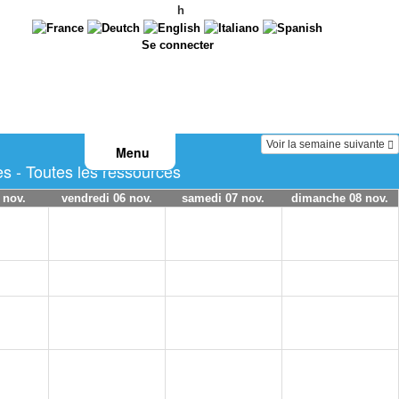
h
Se connecter
Voir la semaine suivante
Menu
s - Toutes les ressources
 nov.
vendredi 06 nov.
samedi 07 nov.
dimanche 08 nov.