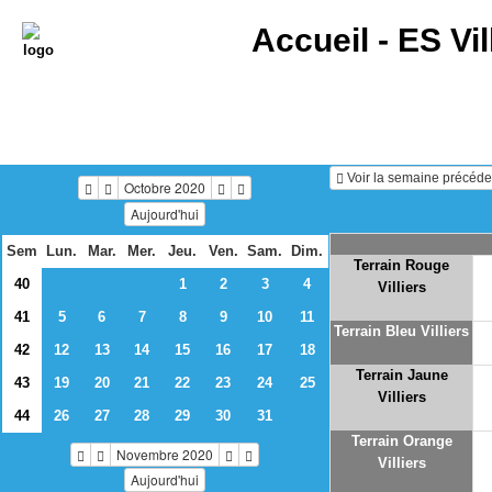
Accueil -
ES Vil
Voir la semaine précéde
Octobre 2020
Aujourd'hui
Sem
Lun.
Mar.
Mer.
Jeu.
Ven.
Sam.
Dim.
Terrain Rouge
40
1
2
3
4
Villiers
41
5
6
7
8
9
10
11
Terrain Bleu Villiers
42
12
13
14
15
16
17
18
Terrain Jaune
43
19
20
21
22
23
24
25
Villiers
44
26
27
28
29
30
31
Terrain Orange
Novembre 2020
Villiers
Aujourd'hui