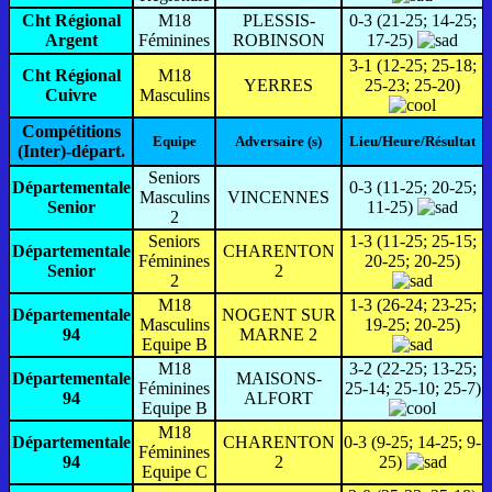
Cht Régional
M18
PLESSIS-
0-3 (21-25; 14-25;
Argent
Féminines
ROBINSON
17-25)
3-1 (12-25; 25-18;
Cht Régional
M18
YERRES
25-23; 25-20)
Cuivre
Masculins
Compétitions
Equipe
Adversaire (s)
Lieu/Heure/Résultat
(Inter)-départ.
Seniors
Départementale
0-3 (11-25; 20-25;
Masculins
VINCENNES
Senior
11-25)
2
Seniors
1-3 (11-25; 25-15;
Départementale
CHARENTON
Féminines
20-25; 20-25)
Senior
2
2
M18
1-3 (26-24; 23-25;
Départementale
NOGENT SUR
Masculins
19-25; 20-25)
94
MARNE 2
Equipe B
M18
3-2 (22-25; 13-25;
Départementale
MAISONS-
Féminines
25-14; 25-10; 25-7)
94
ALFORT
Equipe B
M18
Départementale
CHARENTON
0-3 (9-25; 14-25; 9-
Féminines
94
2
25)
Equipe C