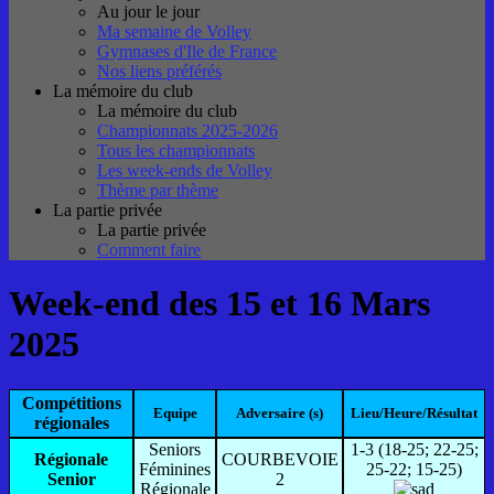
Au jour le jour
Ma semaine de Volley
Gymnases d'Ile de France
Nos liens préférés
La mémoire du club
La mémoire du club
Championnats 2025-2026
Tous les championnats
Les week-ends de Volley
Thème par thème
La partie privée
La partie privée
Comment faire
Week-end des 15 et 16 Mars
2025
Compétitions
Equipe
Adversaire (s)
Lieu/Heure/Résultat
régionales
Seniors
1-3 (18-25; 22-25;
Régionale
COURBEVOIE
Féminines
25-22; 15-25)
Senior
2
Régionale