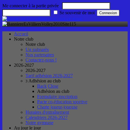
Me connecter à la partie privée
Se souvenir de moi
Accueil
Notre club
Notre club
Un palmarès
Nos partenaires
Contactez-nous !
2026-2027
2026-2027
Tarif adhésion 2026-2027
Adhésion au club
3
Back
Close
Adhésion au club
Formulaire inscription
Pacte co-éducation sportive
Charte joueur-joueuse
Horaires d'entraînement
Calendriers 2026-2027
Notre gymnase
Au jour le jour