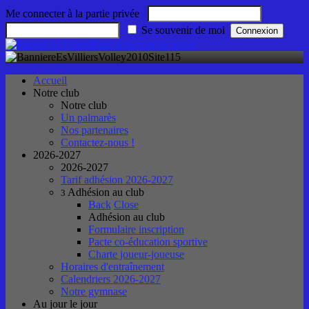
Me connecter à la partie privée
Se souvenir de moi
Accueil
Notre club
Notre club
Un palmarès
Nos partenaires
Contactez-nous !
2026-2027
2026-2027
Tarif adhésion 2026-2027
Adhésion au club
3
Back
Close
Adhésion au club
Formulaire inscription
Pacte co-éducation sportive
Charte joueur-joueuse
Horaires d'entraînement
Calendriers 2026-2027
Notre gymnase
Au jour le jour