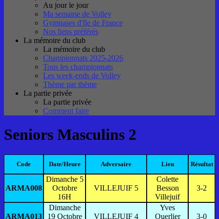
Au jour le jour
Ma semaine de Volley
Gymnases d'Ile de France
Nos liens préférés
La mémoire du club
La mémoire du club
Championnats 2025-2026
Tous les championnats
Les week-ends de Volley
Thème par thème
La partie privée
La partie privée
Comment faire
Seniors Masculins 2
Code
Date/Heure
Adversaire
Lieu
Résultat
Dimanche 5
Colette
ARMA008
Octobre
VILLEJUIF 5
Besson
3-2
16H
Villejuif
Dimanche
Yves
ARMA013
19 Octobre
VILLEJUIF 4
Querlier
3-0