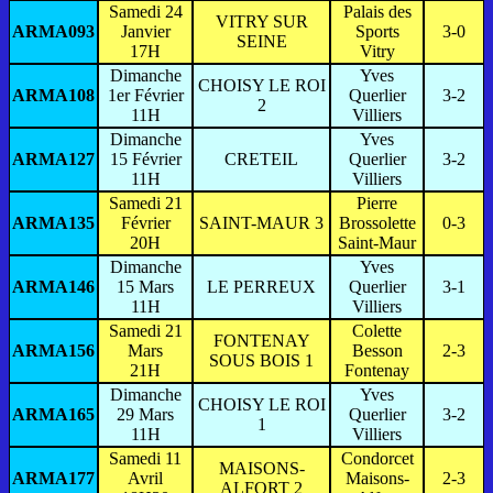
Samedi 24
Palais des
VITRY SUR
ARMA093
Janvier
Sports
3-0
SEINE
17H
Vitry
Dimanche
Yves
CHOISY LE ROI
ARMA108
1er Février
Querlier
3-2
2
11H
Villiers
Dimanche
Yves
ARMA127
15 Février
CRETEIL
Querlier
3-2
11H
Villiers
Samedi 21
Pierre
ARMA135
Février
SAINT-MAUR 3
Brossolette
0-3
20H
Saint-Maur
Dimanche
Yves
ARMA146
15 Mars
LE PERREUX
Querlier
3-1
11H
Villiers
Samedi 21
Colette
FONTENAY
ARMA156
Mars
Besson
2-3
SOUS BOIS 1
21H
Fontenay
Dimanche
Yves
CHOISY LE ROI
ARMA165
29 Mars
Querlier
3-2
1
11H
Villiers
Samedi 11
Condorcet
MAISONS-
ARMA177
Avril
Maisons-
2-3
ALFORT 2