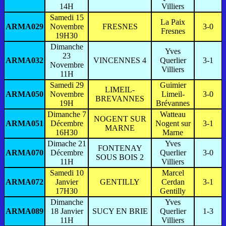
14H
Villiers
Samedi 15
La Paix
ARMA029
Novembre
FRESNES
3-0
Fresnes
19H30
Dimanche
Yves
23
ARMA032
VINCENNES 4
Querlier
3-1
Novembre
Villiers
11H
Samedi 29
Guimier
LIMEIL-
ARMA050
Novembre
Limeil-
3-0
BREVANNES
19H
Brévannes
Dimanche 7
Watteau
NOGENT SUR
ARMA051
Décembre
Nogent sur
3-1
MARNE
16H30
Marne
Dimache 21
Yves
FONTENAY
ARMA070
Décembre
Querlier
3-0
SOUS BOIS 2
11H
Villiers
Samedi 10
Marcel
ARMA072
Janvier
GENTILLY
Cerdan
3-1
17H30
Gentilly
Dimanche
Yves
ARMA089
18 Janvier
SUCY EN BRIE
Querlier
1-3
11H
Villiers