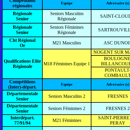
Compétitions
Equipe
Adversaire (s)
régionales
Régionale
Seniors Masculins
SAINT-CLOUD
Senior
Régionale
Régionale
Seniors Féminines
SARTROUVILL
Senior
Régionale
Cht Régional
M21 Masculins
ASC DUNOI
Or
NOGENT SUR M
BOULOGNE
Qualifications Elite
M18 Féminines Equipe 1
BILLANCOU
Régionale
PONTAULT
COMBAUL
Compétitions
Equipe
Adversaire (s)
(Inter)-départ.
Départementale
Seniors Masculins 2
FRESNES
Senior
Départementale
Seniors Féminines 2
FRESNES 2
Senior
Interdépart.
SAINT-PIERRE
M21 Féminines
77/91/94
PERAY