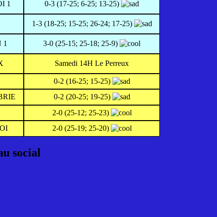
I 1
0-3 (17-25; 6-25; 13-25)
1-3 (18-25; 15-25; 26-24; 17-25)
 1
3-0 (25-15; 25-18; 25-9)
X
Samedi 14H Le Perreux
0-2 (16-25; 15-25)
BRIE
0-2 (20-25; 19-25)
2-0 (25-12; 25-23)
OI
2-0 (25-19; 25-20)
au social