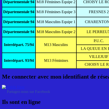
Départementale 94
M18 Féminines Equipe 2
CHOISY LE RO
Départementale 94
M18 Féminines Equipe 3
FRESNES 2
Départementale 94
M18 Masculins Equipe 1
CHARENTON
Départementale 94
M18 Masculins Equipe 2
LE PERREU
P.U.C.
Interdépart. 75/94
M13 Masculins
LA QUEUE EN 
VILLEJUIF
Interdépart. 93/94
M13 Féminines
CHOISY LE R
Me connecter avec mon identifiant de rése
Partagez-nous sur Facebook
Ils sont en ligne