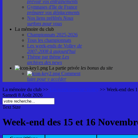
prévoir vos entraînements
Gymnases d'Ile de France
préparer vos déplacements
Nos liens préférés
Nous
surfons pour vous
La mémoire du club
Championnats 2025-2026
Tous les championnats
Les week-ends de Volley
de
2007-2008 à aujourd'hui
Thème par thème
Les
archives des news
La partie privée
les bonus du site
Comment
faire
pour y accéder
La mémoire du club
>>
Les week-ends de Volley
>>
Week-end des 1
Samedi 8 Août 2026
Text Size
Week-end des 15 et 16 Novembr