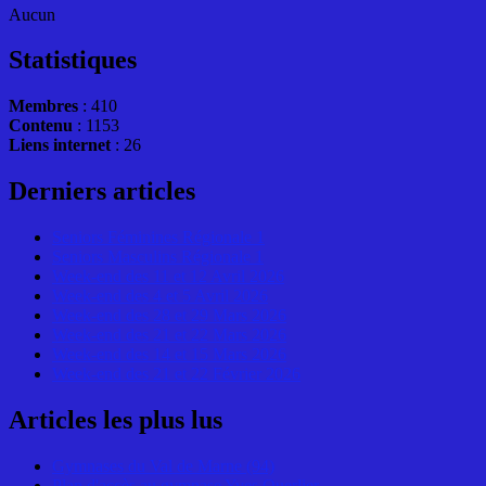
Aucun
Statistiques
Membres
: 410
Contenu
: 1153
Liens internet
: 26
Derniers articles
Seniors Féminines Régionale 1
Seniors Masculins Régionale 1
Week-end des 11 et 12 Avril 2026
Week-end des 4 et 5 Avril 2026
Week-end des 28 et 29 Mars 2026
Week-end des 21 et 22 Mars 2026
Week-end des 14 et 15 Mars 2026
Week-end des 21 et 22 Février 2026
Articles les plus lus
Gymnases du Val de Marne (94)
Plan d'accès au gymnase Yves Querlier