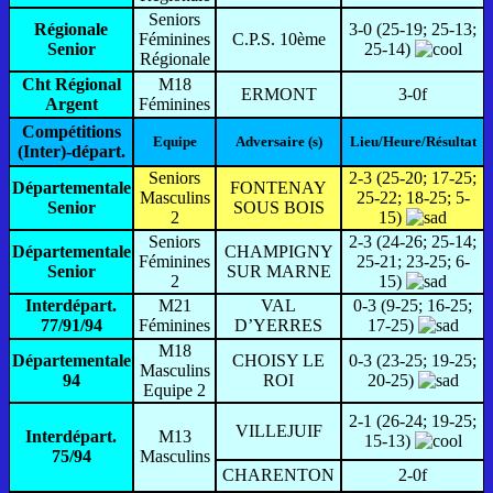
Seniors
Régionale
3-0 (25-19; 25-13;
Féminines
C.P.S. 10ème
Senior
25-14)
Régionale
Cht Régional
M18
ERMONT
3-0f
Argent
Féminines
Compétitions
Equipe
Adversaire (s)
Lieu/Heure/Résultat
(Inter)-départ.
Seniors
2-3 (25-20; 17-25;
Départementale
FONTENAY
Masculins
25-22; 18-25; 5-
Senior
SOUS BOIS
2
15)
Seniors
2-3 (24-26; 25-14;
Départementale
CHAMPIGNY
Féminines
25-21; 23-25; 6-
Senior
SUR MARNE
2
15)
Interdépart.
M21
VAL
0-3 (9-25; 16-25;
77/91/94
Féminines
D’YERRES
17-25)
M18
Départementale
CHOISY LE
0-3 (23-25; 19-25;
Masculins
94
ROI
20-25)
Equipe 2
2-1 (26-24; 19-25;
VILLEJUIF
Interdépart.
M13
15-13)
75/94
Masculins
CHARENTON
2-0f