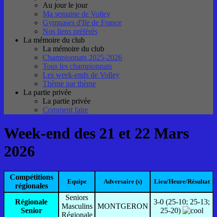
Au jour le jour
Ma semaine de Volley
Gymnases d'Ile de France
Nos liens préférés
La mémoire du club
La mémoire du club
Championnats 2025-2026
Tous les championnats
Les week-ends de Volley
Thème par thème
La partie privée
La partie privée
Comment faire
Week-end des 21 et 22 Mars
2026
Compétitions
Equipe
Adversaire (s)
Lieu/Heure/Résultat
régionales
Seniors
Régionale
3-0 (25-10; 25-13;
Masculins
MONTGERON
Senior
25-20)
Régionale