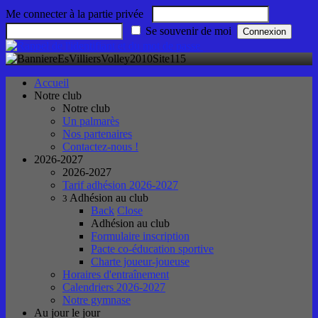
Me connecter à la partie privée
Se souvenir de moi
Accueil
Notre club
Notre club
Un palmarès
Nos partenaires
Contactez-nous !
2026-2027
2026-2027
Tarif adhésion 2026-2027
Adhésion au club
3
Back
Close
Adhésion au club
Formulaire inscription
Pacte co-éducation sportive
Charte joueur-joueuse
Horaires d'entraînement
Calendriers 2026-2027
Notre gymnase
Au jour le jour