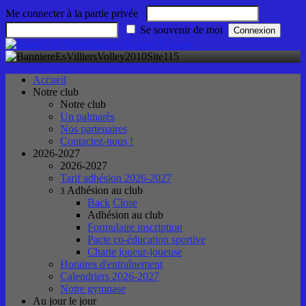
Me connecter à la partie privée
Se souvenir de moi
Accueil
Notre club
Notre club
Un palmarès
Nos partenaires
Contactez-nous !
2026-2027
2026-2027
Tarif adhésion 2026-2027
Adhésion au club
3
Back
Close
Adhésion au club
Formulaire inscription
Pacte co-éducation sportive
Charte joueur-joueuse
Horaires d'entraînement
Calendriers 2026-2027
Notre gymnase
Au jour le jour