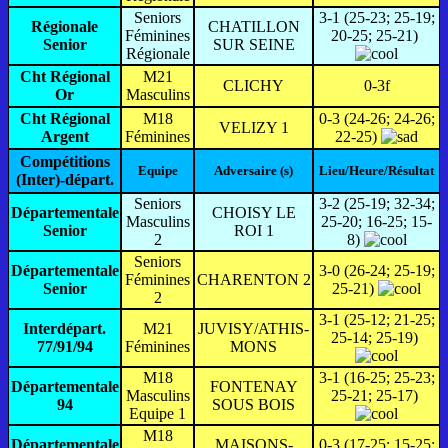
Seniors
3-1 (25-23; 25-19;
Régionale
CHATILLON
Féminines
20-25; 25-21)
Senior
SUR SEINE
Régionale
Cht Régional
M21
CLICHY
0-3f
Or
Masculins
Cht Régional
M18
0-3 (24-26; 24-26;
VELIZY 1
Argent
Féminines
22-25)
Compétitions
Equipe
Adversaire (s)
Lieu/Heure/Résultat
(Inter)-départ.
Seniors
3-2 (25-19; 32-34;
Départementale
CHOISY LE
Masculins
25-20; 16-25; 15-
Senior
ROI 1
2
8)
Seniors
Départementale
3-0 (26-24; 25-19;
Féminines
CHARENTON 2
Senior
25-21)
2
3-1 (25-12; 21-25;
Interdépart.
M21
JUVISY/ATHIS-
25-14; 25-19)
77/91/94
Féminines
MONS
M18
3-1 (16-25; 25-23;
Départementale
FONTENAY
Masculins
25-21; 25-17)
94
SOUS BOIS
Equipe 1
M18
Départementale
MAISONS-
0-3 (17-25; 15-25;