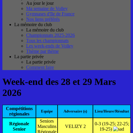
Au jour le jour
Ma semaine de Volley
Gymnases d'Ile de France
Nos liens préférés
La mémoire du club
La mémoire du club
Championnats 2025-2026
Tous les championnats
Les week-ends de Volley
Thème par thème
La partie privée
La partie privée
Comment faire
Week-end des 28 et 29 Mars
2026
Compétitions
Equipe
Adversaire (s)
Lieu/Heure/Résultat
régionales
Seniors
Régionale
0-3 (19-25; 22-25;
Masculins
VELIZY 2
Senior
19-25)
Régionale