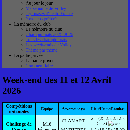
Au jour le jour
Ma semaine de Volley
Gymnases d'Ile de France
Nos liens préférés
La mémoire du club
La mémoire du club
Championnats 2025-2026
Tous les championnats
Les week-ends de Volley
Thème par thème
La partie privée
La partie privée
Comment faire
Week-end des 11 et 12 Avril
2026
Compétitions
Equipe
Adversaire (s)
Lieu/Heure/Résultat
nationales
2-1 (25-23; 23-25;
CLAMART
15-13)
Challenge de
M18
France
Féminines
MAIZIERES
1-2 (16-25 ; 25-20;