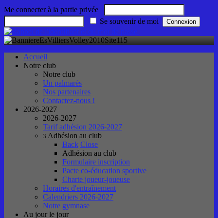
Me connecter à la partie privée
Se souvenir de moi
Accueil
Notre club
Notre club
Un palmarès
Nos partenaires
Contactez-nous !
2026-2027
2026-2027
Tarif adhésion 2026-2027
Adhésion au club
3
Back
Close
Adhésion au club
Formulaire inscription
Pacte co-éducation sportive
Charte joueur-joueuse
Horaires d'entraînement
Calendriers 2026-2027
Notre gymnase
Au jour le jour