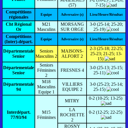
(57)
7-15)
Compétitions
Equipe
Adversaire (s)
Lieu/Heure/Résultat
régionales
Cht Régional
M21
MORSANG
3-0 (25-14; 25-20;
Or
Masculins
SUR ORGE
25-19)
Compétitions
Equipe
Adversaire (s)
Lieu/Heure/Résultat
(Inter)-départ.
2-3 (25-18; 22-25;
Départementale
Seniors
MAISONS-
25-23; 21-25; 13-
Senior
Masculins 2
ALFORT 2
15)
Seniors
Départementale
3-0 (25-13; 25-15;
Féminines
FRESNES 4
Senior
25-11)
2
M18
Départementale
VILLIERS
3-0 (25-23; 25-14;
Masculins
94
EQUIPE 2
25-15)
Equipe 1
0-2 (10-25; 13-25)
MITRY
LA
Interdépart.
M15
0-2 (12-25; 22-25)
ROCHETTE
77/93/94
Féminines
2
ROSNY