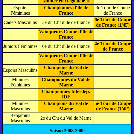
Montée en Régionale II
Espoirs
Championnes d'Ile de
3e Tour de Coupe
Féminines
France
de France
6e Tour de Coupe
Cadets Masculins
3e du Cht d'Ile de France
de France (1/4F)
Vainqueurs Coupe d'Ile de
France
4e Tour de Coupe
Juniors Féminines
6e du Cht d'Ile de France
de France
Vainqueurs Coupe d'Ile de
France
Champions du Val de
Espoirs Masculins
Marne
Minimes
Championnes du Val de
Féminines
Marne
Championnes Interdép.
IDF
Minimes
Champions du Val de
5e Tour de Coupe
Masculins
Marne
de France (1/4F)
Benjamins
2e du Cht du Val de Marne
Masculins
Saison 2008-2009