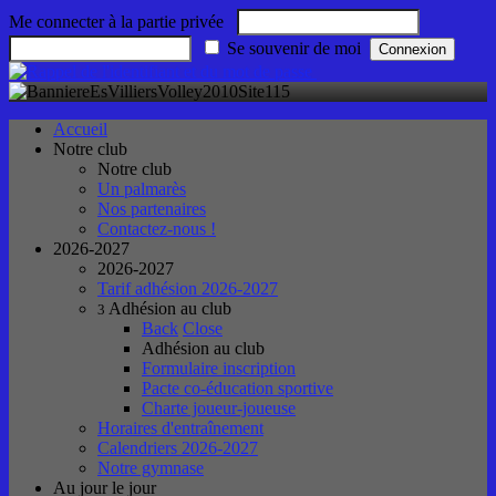
Me connecter à la partie privée
Se souvenir de moi
Accueil
Notre club
Notre club
Un palmarès
Nos partenaires
Contactez-nous !
2026-2027
2026-2027
Tarif adhésion 2026-2027
Adhésion au club
3
Back
Close
Adhésion au club
Formulaire inscription
Pacte co-éducation sportive
Charte joueur-joueuse
Horaires d'entraînement
Calendriers 2026-2027
Notre gymnase
Au jour le jour