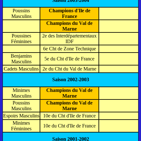
Saison 2003-2004
Poussins
Champions d'Ile de
Masculins
France
Champions du Val de
Marne
Poussines
2e des Interdépartementaux
Féminines
IDF
6e Cht de Zone Technique
Benjamins
5e du Cht d'Ile de France
Masculins
Cadets Masculins
2e du Cht du Val de Marne
Saison 2002-2003
Minimes
Champions du Val de
Masculins
Marne
Poussins
Champions du Val de
Masculins
Marne
Espoirs Masculins
10e du Cht d'Ile de France
Minimes
10e du Cht d'Ile de France
Féminines
Saison 2001-2002