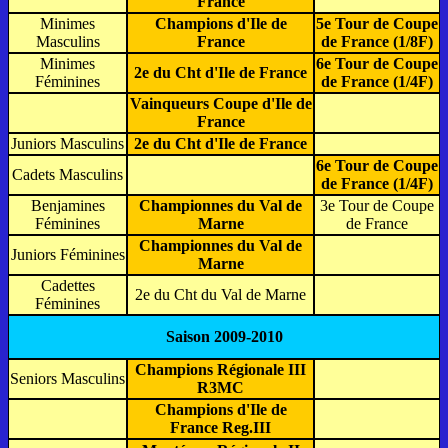
France
Minimes
Champions d'Ile de
5e Tour de Coupe
Masculins
France
de France (1/8F)
Minimes
6e Tour de Coupe
2e du Cht d'Ile de France
Féminines
de France (1/4F)
Vainqueurs Coupe d'Ile de
France
Juniors Masculins
2e du Cht d'Ile de France
6e Tour de Coupe
Cadets Masculins
de France (1/4F)
Benjamines
Championnes du Val de
3e Tour de Coupe
Féminines
Marne
de France
Championnes du Val de
Juniors Féminines
Marne
Cadettes
2e du Cht du Val de Marne
Féminines
Saison 2009-2010
Champions Régionale III
Seniors Masculins
R3MC
Champions d'Ile de
France Reg.III