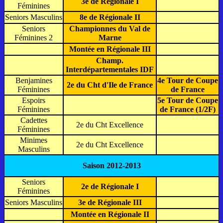
3e de Régionale I
Féminines
Seniors Masculins
8e de Régionale II
Seniors
Championnes du Val de
Féminines 2
Marne
Montée en Régionale III
Champ.
Interdépartementales IDF
Benjamines
4e Tour de Coupe
2e du Cht d'Ile de France
Féminines
de France
Espoirs
5e Tour de Coupe
Féminines
de France (1/2F)
Cadettes
2e du Cht Excellence
Féminines
Minimes
2e du Cht Excellence
Masculins
Saison 2012-2013
Seniors
2e de Régionale I
Féminines
Seniors Masculins
3e de Régionale III
Montée en Régionale II