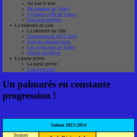
Au jour le jour
Ma semaine de Volley
Gymnases d'Ile de France
Nos liens préférés
La mémoire du club
La mémoire du club
Championnats 2025-2026
Tous les championnats
Les week-ends de Volley
Thème par thème
La partie privée
La partie privée
Comment faire
Un palmarès en constante
progression !
Saison 2013-2014
Seniors