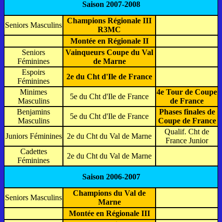
Saison 2007-2008
Champions Régionale III
Seniors Masculins
R3MC
Montée en Régionale II
Seniors
Vainqueurs Coupe du Val
Féminines
de Marne
Espoirs
2e du Cht d'Ile de France
Féminines
Minimes
4e Tour de Coupe
5e du Cht d'Ile de France
Masculins
de France
Benjamins
Phases finales de
5e du Cht d'Ile de France
Masculins
Coupe de France
Qualif. Cht de
Juniors Féminines
2e du Cht du Val de Marne
France Junior
Cadettes
2e du Cht du Val de Marne
Féminines
Saison 2006-2007
Champions du Val de
Seniors Masculins
Marne
Montée en Régionale III