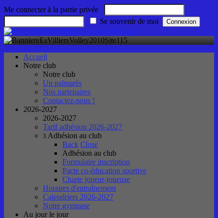
Me connecter à la partie privée
Se souvenir de moi
Accueil
Notre club
Notre club
Un palmarès
Nos partenaires
Contactez-nous !
2026-2027
2026-2027
Tarif adhésion 2026-2027
Adhésion au club
3
Back
Close
Adhésion au club
Formulaire inscription
Pacte co-éducation sportive
Charte joueur-joueuse
Horaires d'entraînement
Calendriers 2026-2027
Notre gymnase
Au jour le jour