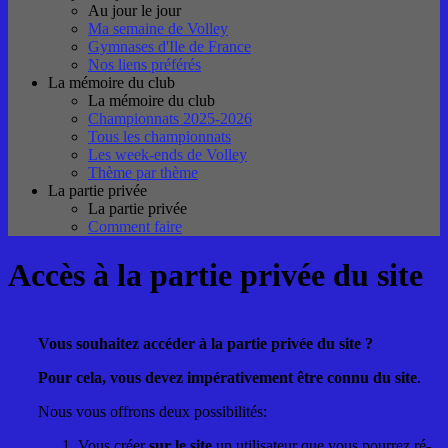
Au jour le jour
Ma semaine de Volley
Gymnases d'Ile de France
Nos liens préférés
La mémoire du club
La mémoire du club
Championnats 2025-2026
Tous les championnats
Les week-ends de Volley
Thème par thème
La partie privée
La partie privée
Comment faire
Accès à la partie privée du site
Vous souhaitez accéder à la partie privée du site ?
Pour cela, vous devez impérativement être connu du site
.
Nous vous offrons deux possibilités:
Vous créer
sur le site
un utilisateur que vous pourrez ré-