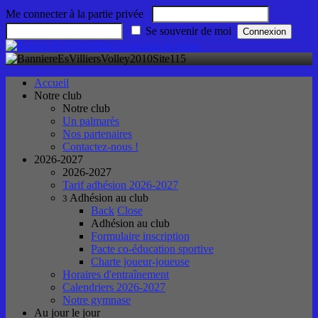
Me connecter à la partie privée
Se souvenir de moi
Accueil
Notre club
Notre club
Un palmarès
Nos partenaires
Contactez-nous !
2026-2027
2026-2027
Tarif adhésion 2026-2027
Adhésion au club
3
Back
Close
Adhésion au club
Formulaire inscription
Pacte co-éducation sportive
Charte joueur-joueuse
Horaires d'entraînement
Calendriers 2026-2027
Notre gymnase
Au jour le jour