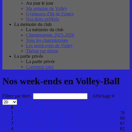
Au jour le jour
Ma semaine de Volley
Gymnases d'Ile de France
Nos liens préférés
La mémoire du club
La mémoire du club
Championnats 2025-2026
Tous les championnats
Les week-ends de Volley
Thème par thème
La partie privée
La partie privée
Comment faire
Nos week-ends en Volley-Ball
Filtrer par titres
Affichage #
#
Titre de l'article
Clics
1
Week-end des 30 et 31 Mai 2026
78
2
Week-end des 23 et 24 Mai 2026
88
3
Week-end des 16 et 17 Mai 2026
87
4
Week-end des 9 et 10 Mai 2026
82