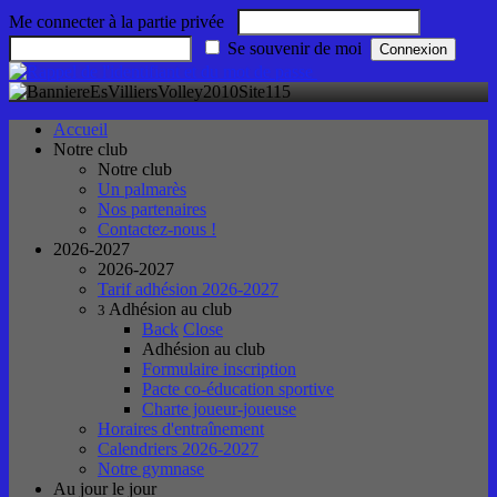
Me connecter à la partie privée
Se souvenir de moi
Accueil
Notre club
Notre club
Un palmarès
Nos partenaires
Contactez-nous !
2026-2027
2026-2027
Tarif adhésion 2026-2027
Adhésion au club
3
Back
Close
Adhésion au club
Formulaire inscription
Pacte co-éducation sportive
Charte joueur-joueuse
Horaires d'entraînement
Calendriers 2026-2027
Notre gymnase
Au jour le jour