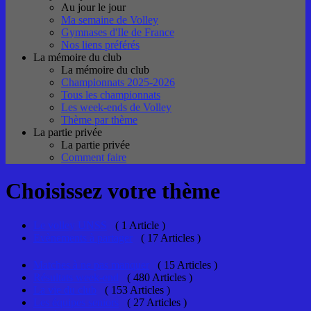
Au jour le jour
Ma semaine de Volley
Gymnases d'Ile de France
Nos liens préférés
La mémoire du club
La mémoire du club
Championnats 2025-2026
Tous les championnats
Les week-ends de Volley
Thème par thème
La partie privée
La partie privée
Comment faire
Choisissez votre thème
Le volley UNSS
( 1 Article )
Evènements à partager
( 17 Articles )
Matches à ne pas manquer
( 15 Articles )
Résultats week-end
( 480 Articles )
La vie du club
( 153 Articles )
Les équipes seniors
( 27 Articles )